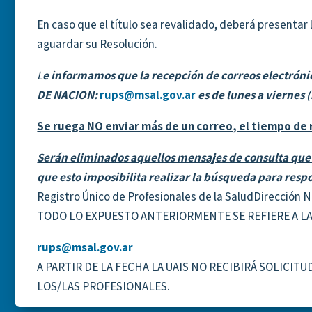
En caso que el título sea revalidado, deberá presentar
aguardar su Resolución.
L
e informamos que la
recepción de correos electró
DE NACION:
rups@msal.gov.ar
es de lunes a viernes 
Se ruega NO enviar más de un correo, el tiempo de 
Serán eliminados aquellos mensajes de consulta que
que esto imposibilita realizar la búsqueda para res
Registro Único de Profesionales de la SaludDirección N
TODO LO EXPUESTO ANTERIORMENTE SE REFIERE A LA
rups@msal.gov.ar
A PARTIR DE LA FECHA LA UAIS NO RECIBIRÁ SOLICI
LOS/LAS PROFESIONALES.