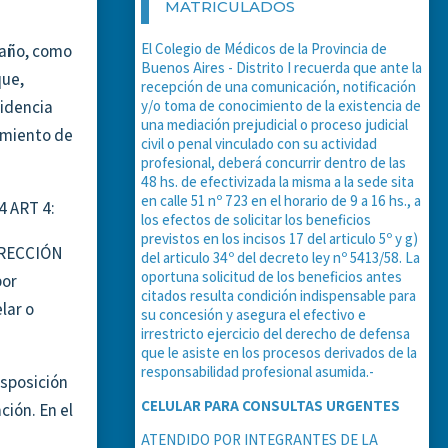
MATRICULADOS
El Colegio de Médicos de la Provincia de
 año, como
Buenos Aires - Distrito I recuerda que ante la
que,
recepción de una comunicación, notificación
sidencia
y/o toma de conocimiento de la existencia de
una mediación prejudicial o proceso judicial
cimiento de
civil o penal vinculado con su actividad
profesional, deberá concurrir dentro de las
48 hs. de efectivizada la misma a la sede sita
en calle 51 nº 723 en el horario de 9 a 16 hs., a
4 ART 4:
los efectos de solicitar los beneficios
previstos en los incisos 17 del articulo 5º y g)
DIRECCIÓN
del articulo 34º del decreto ley nº 5413/58. La
oportuna solicitud de los beneficios antes
por
citados resulta condición indispensable para
lar o
su concesión y asegura el efectivo e
irrestricto ejercicio del derecho de defensa
que le asiste en los procesos derivados de la
responsabilidad profesional asumida.-
isposición
CELULAR PARA CONSULTAS URGENTES
ción. En el
ATENDIDO POR INTEGRANTES DE LA