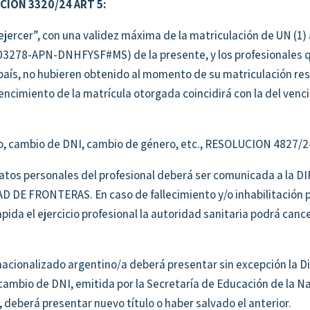
UCIÓN 3320/24 ART 5
:
ejercer”, con una validez máxima de la matriculación de UN (1)
3603278-APN-DNHFYSF#MS) de la presente, y los profesionales 
 país, no hubieren obtenido al momento de su matriculación re
encimiento de la matrícula otorgada coincidirá con la del ven
o, cambio de DNI, cambio de género, etc., RESOLUCION 4827/2
datos personales del profesional deberá ser comunicada a la 
DE FRONTERAS. En caso de fallecimiento y/o inhabilitación 
ida el ejercicio profesional la autoridad sanitaria podrá cance
 nacionalizado argentino/a deberá presentar sin excepción la D
cambio de DNI, emitida por la Secretaría de Educación de la Na
deberá presentar nuevo título o haber salvado el anterior.