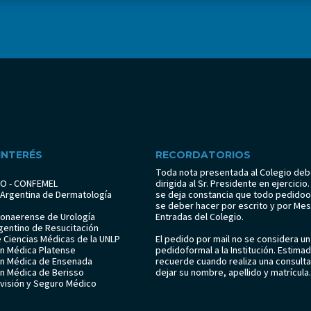
 INTERÉS
RECORDATORIOS
Toda nota presentada al Colegio deb
CO - CONFEMEL
dirigida al Sr. Presidente en ejercici
 Argentina de Dermatología
se deja constancia que todo pedidoo
se deber hacer por escrito y por Me
Bonaerense de Urología
Entradas del Colegio.
gentino de Resucitación
e Ciencias Médicas de la UNLP
El pedido por mail no se considera un
ón Médica Platense
pedidoformal a la Institución. Estima
ón Médica de Ensenada
recuerde cuando realiza una consulta 
ón Médica de Berisso
dejar su nombre, apellido y matrícula.
evisión y Seguro Médico