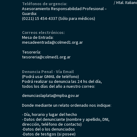
/ Htal. Italia
Teléfonos de urgencia:
Asesoramiento Responsabilidad Profesional –
Guardia:
(0221) 15 454-4337 (Sólo para médicos)
Correos electrónicos:
Mesa de Entrada:
mesadeentrada@colmed1.org.ar
Tesorería:
tesoreria@colmed1.org.ar
Denuncia Penal - Vía Email
(Podrá usar GMAIL de teléfono)
Podrá realizar su denuncia las 24 hs del día,
todos los días del año a nuestro correo:
denunciaslaplata@mpba.gov.ar
Donde mediante un relato ordenado nos indique:
- Día, horario y lugar del hecho
- Datos del denunciante (nombre y apellido, DNI,
dirección, teléfono de contacto)
-Datos del o los denunciados
-Datos de testigos (si posee)