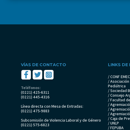
VÍAS DE CONTACTO
LINKS DE
/ CONF EME
/ Asociación
Pediátrica
Teléfonos:
/ Sociedad 
(0221) 425-6311
/ Consejo Ar
(0221) 445-4316
/ Facultad d
/ Agremiaci
Línea directa con Mesa de Entradas:
/ Agremiaci
(0221) 475-9883
/ Agremiaci
/ Caja de Pr
Subcomisión de Violencia Laboral y de Género
/ UNLP
(0221) 575-6823
/ FEPUBA