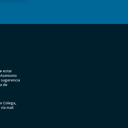
e estar
o. Asimismo
 sugerencia
sa de
do Colega,
vía mail