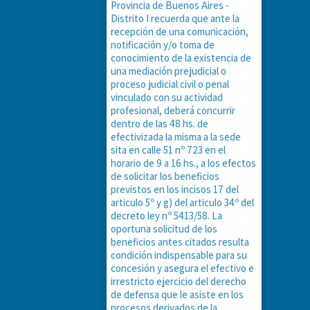
Provincia de Buenos Aires -
Distrito I recuerda que ante la
recepción de una comunicación,
notificación y/o toma de
conocimiento de la existencia de
una mediación prejudicial o
proceso judicial civil o penal
vinculado con su actividad
profesional, deberá concurrir
dentro de las 48 hs. de
efectivizada la misma a la sede
sita en calle 51 nº 723 en el
horario de 9 a 16 hs., a los efectos
de solicitar los beneficios
previstos en los incisos 17 del
articulo 5º y g) del articulo 34º del
decreto ley nº 5413/58. La
oportuna solicitud de los
beneficios antes citados resulta
condición indispensable para su
concesión y asegura el efectivo e
irrestricto ejercicio del derecho
de defensa que le asiste en los
procesos derivados de la