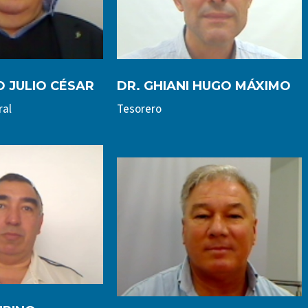
 JULIO CÉSAR
DR. GHIANI HUGO MÁXIMO
ral
Tesorero