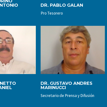
URINO
NTONIO
DR. PABLO GALAN
Pro Tesorero
GNETTO
DR. GUSTAVO ANDRES
ANIEL
MARINUCCI
Secretario de Prensa y Difusión