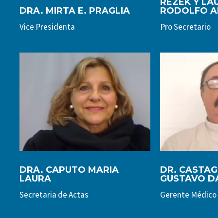
REZEK Y LA
DRA. MIRTA E. PRAGLIA
RODOLFO A
Vice Presidenta
Pro Secretario
DRA. CAPUTO MARIA
DR. CASTA
LAURA
GUSTAVO D
Secretaria de Actas
Gerente Médico