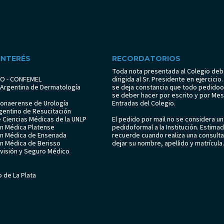
 INTERÉS
RECORDATORIOS
Toda nota presentada al Colegio deb
CO - CONFEMEL
dirigida al Sr. Presidente en ejercici
 Argentina de Dermatología
se deja constancia que todo pedidoo
se deber hacer por escrito y por Me
Bonaerense de Urología
Entradas del Colegio.
gentino de Resucitación
e Ciencias Médicas de la UNLP
El pedido por mail no se considera un
ón Médica Platense
pedidoformal a la Institución. Estima
ón Médica de Ensenada
recuerde cuando realiza una consulta 
ón Médica de Berisso
dejar su nombre, apellido y matrícula.
evisión y Seguro Médico
no de La Plata