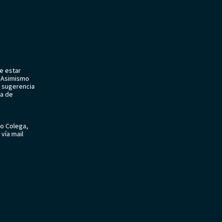
e estar
o. Asimismo
 sugerencia
sa de
do Colega,
vía mail