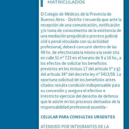
MATRICULADOS
El Colegio de Médicos de la Provincia de
Buenos Aires - Distrito I recuerda que ante la
recepción de una comunicación, notificación
y/o toma de conocimiento de la existencia de
una mediación prejudicial o proceso judicial
civil o penal vinculado con su actividad
profesional, deberá concurrir dentro de las
48 hs. de efectivizada la misma a la sede sita
en calle 51 nº 723 en el horario de 9 a 16 hs., a
los efectos de solicitar los beneficios
previstos en los incisos 17 del articulo 5º y g)
del articulo 34º del decreto ley nº 5413/58. La
oportuna solicitud de los beneficios antes
citados resulta condición indispensable para
su concesión y asegura el efectivo e
irrestricto ejercicio del derecho de defensa
que le asiste en los procesos derivados de la
responsabilidad profesional asumida.-
CELULAR PARA CONSULTAS URGENTES
ATENDIDO POR INTEGRANTES DE LA