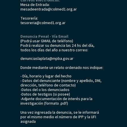
Correos electrónicos:
Mesa de Entrada:
mesadeentrada@colmed1.org.ar
Tesorería:
tesoreria@colmed1.org.ar
Denuncia Penal - Vía Email
(Podrá usar GMAIL de teléfono)
Podrá realizar su denuncia las 24 hs del día,
todos los días del año a nuestro correo:
denunciaslaplata@mpba.gov.ar
Donde mediante un relato ordenado nos indique:
- Día, horario y lugar del hecho
- Datos del denunciante (nombre y apellido, DNI,
dirección, teléfono de contacto)
-Datos del o los denunciados
-Datos de testigos (si posee)
-Adjunte documentación de interés para la
investigación (formato .pdf)
Una vez ingresada la denuncia, se le informará
por el mismo medio el número de IPP y la UFI
asignada