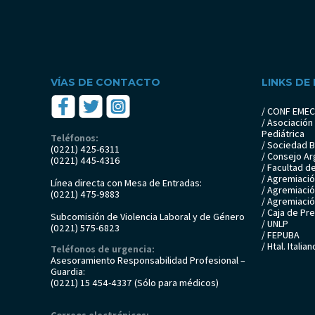
VÍAS DE CONTACTO
LINKS DE
/ CONF EME
/ Asociación
Pediátrica
Teléfonos:
/ Sociedad 
(0221) 425-6311
/ Consejo Ar
(0221) 445-4316
/ Facultad d
/ Agremiaci
Línea directa con Mesa de Entradas:
/ Agremiaci
(0221) 475-9883
/ Agremiaci
/ Caja de Pr
Subcomisión de Violencia Laboral y de Género
/ UNLP
(0221) 575-6823
/ FEPUBA
/ Htal. Italia
Teléfonos de urgencia:
Asesoramiento Responsabilidad Profesional –
Guardia:
(0221) 15 454-4337 (Sólo para médicos)