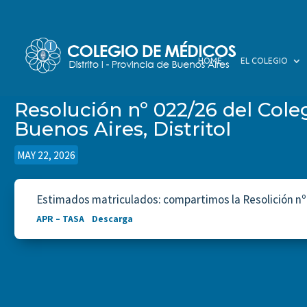
HOME
EL COLEGIO
Resolución nº 022/26 del Cole
Buenos Aires, DistritoI
POR
|
|
MAY 22, 2026
Estimados matriculados: compartimos la Resolición nº 0
APR – TASA
Descarga